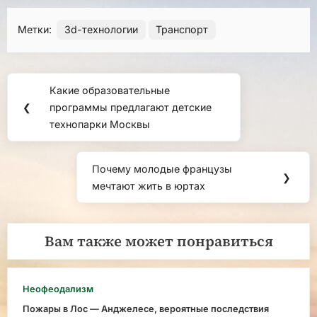
Метки:
3d-технологии
Транспорт
Навигация
Какие образовательные
Предыдущая
по
❮
программы предлагают детские
запись:
технопарки Москвы
записям
Почему молодые французы
Следующая
❯
мечтают жить в юртах
запись:
Вам также может понравиться
Неофеодализм
Пожары в Лос — Анджелесе, вероятные последствия