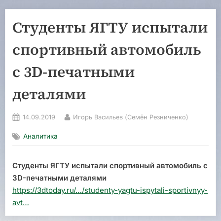
Студенты ЯГТУ испытали
спортивный автомобиль
c 3D-печатными
деталями
Posted
By
14.09.2019
Игорь Васильев (Семён Резниченко)
on
Аналитика
Студенты ЯГТУ испытали спортивный автомобиль c
3D-печатными деталями
https://3dtoday.ru/…/studenty-yagtu-ispytali-sportivnyy-
avt…