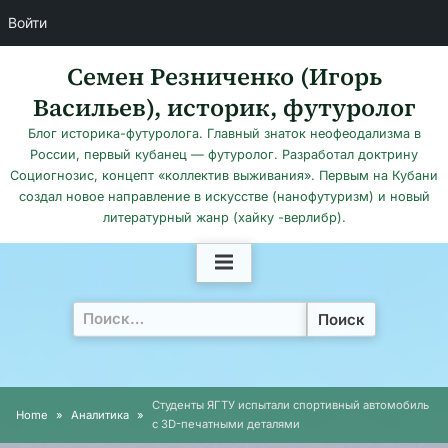
Войти
Skip
Семен Резниченко (Игорь
to
Васильев), историк, футуролог
content
Блог историка-футуролога. Главный знаток неофеодализма в
России, первый кубанец — футуролог. Разработал доктрину
Социогнозис, концепт «коллектив выживания». Первым на Кубани
создал новое направление в искусстве (нанофутуризм) и новый
литературный жанр (хайку -верлибр).
Найти:
Студенты ЯГТУ испытали спортивный автомобиль
Home
Аналитика
c 3D-печатными деталями