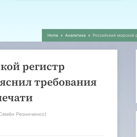
Home
Аналитика
Российский морской р
кой регистр
ъяснил требования
печати
Семён Резниченко)