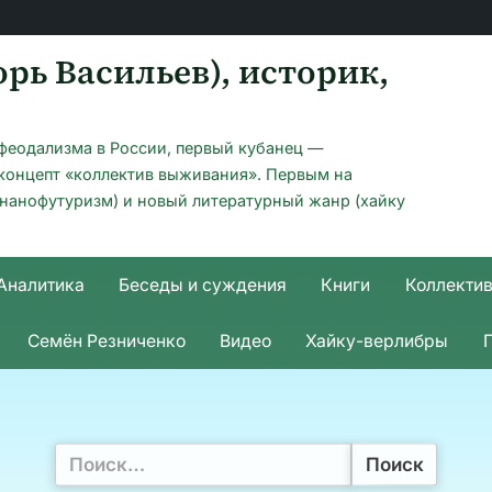
рь Васильев), историк,
офеодализма в России, первый кубанец —
 концепт «коллектив выживания». Первым на
(нанофутуризм) и новый литературный жанр (хайку
Аналитика
Беседы и суждения
Книги
Коллекти
Семён Резниченко
Видео
Хайку-верлибры
Найти: