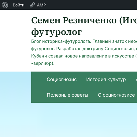
О
Войти
AMP
Skip
WordPress
Семен Резниченко (Иго
to
футуролог
content
Блог историка-футуролога. Главный знаток не
футуролог. Разработал доктрину Социогнозис,
Кубани создал новое направление в искусстве 
-верлибр).
Cоциогнозис
История культур
Полезные советы
О социогнозисе