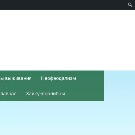
вы выживания
Неофеодализм
Главная
Хайку-верлибры