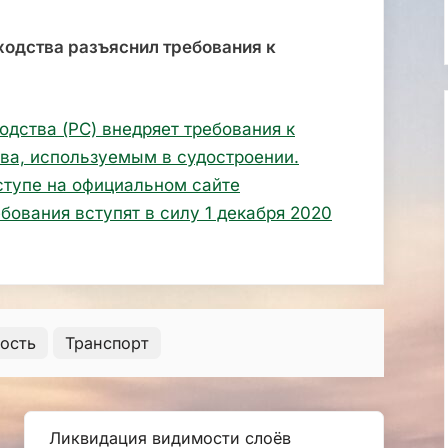
ходства разъяснил требования к
одства (РС) внедряет требования к
ва, используемым в судостроении.
ступе на официальном сайте
бования вступят в силу 1 декабря 2020
ость
Транспорт
Ликвидация видимости слоёв