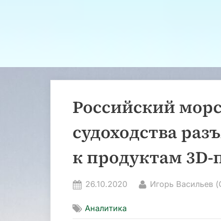
Российский морс
судоходства раз
к продуктам 3D-
Posted
By
26.10.2020
Игорь Васильев (
on
Аналитика