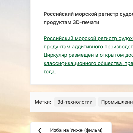
Российский морской регистр судо
продуктам 3D-печати
Российский морской регистр судох
продуктам аддитивного производст
Циркуляр размещен в открытом до
классификационного общества, тре
года.
Метки:
3d-технологии
Промышленн
Навигация
❮
Изба на Унже (фильм)