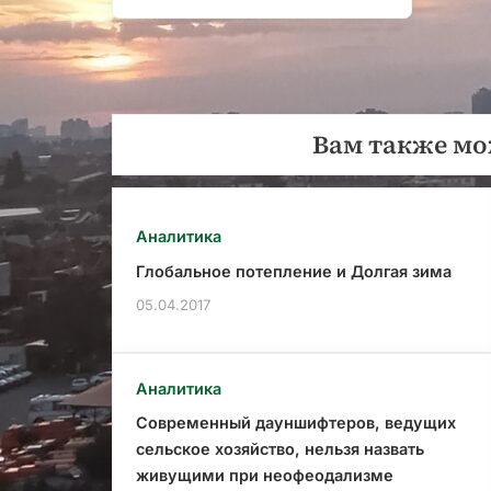
Предыдущая
по
запись:
записям
Вам также мо
Аналитика
Глобальное потепление и Долгая зима
05.04.2017
Аналитика
Современный дауншифтеров, ведущих
сельское хозяйство, нельзя назвать
живущими при неофеодализме