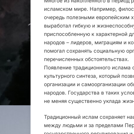
Многое из накопленного в период 
исламском мире. Например, филос
очередь полезными европейским х
выработал гибкую и жизнеспособн
приспособленную к характерной дл
народов – лидеров, миграциям и к
помогал сохранять социальную ор
перечисленных обстоятельствах.
Появление традиционного ислама 
культурного синтеза, который поз
организации и самоорганизации об
народов. Государства в таких усло
не меняя существенно уклада жизн
Традиционный ислам сохраняет н
между людьми и за пределами Пер
государственного регулирования и