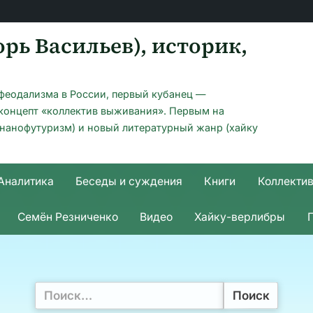
рь Васильев), историк,
офеодализма в России, первый кубанец —
 концепт «коллектив выживания». Первым на
(нанофутуризм) и новый литературный жанр (хайку
Аналитика
Беседы и суждения
Книги
Коллекти
Семён Резниченко
Видео
Хайку-верлибры
Найти: