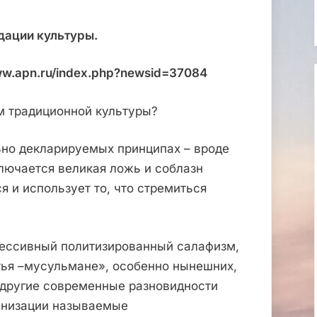
дации культуры.
ww.apn.ru/index.php?newsid=37084
м традиционной культуры?
ьно декларируемых принципах – вроде
ключается великая ложь и соблазн
я и использует то, что стремиться
ессивный политизированный салафизм,
тья –мусульмане», особенно нынешних,
 другие современные разновидности
ганизации называемые