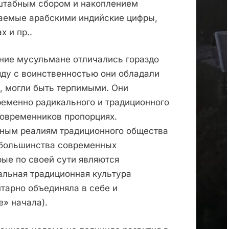
штабным сбором и накоплением
аемые арабскими индийские цифры,
х и пр..
ние мусульмане отличались гораздо
яду с воинственностью они обладали
, могли быть терпимыми. Они
ременно радикального и традиционного
современников пропорциях.
ным реалиям традиционного общества
и большинства современных
рые по своей сути являются
альная традиционная культура
тарно объединяла в себе и
» начала).