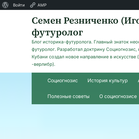
О
Войти
AMP
Skip
WordPress
Семен Резниченко (Иго
to
футуролог
content
Блог историка-футуролога. Главный знаток не
футуролог. Разработал доктрину Социогнозис,
Кубани создал новое направление в искусстве 
-верлибр).
Cоциогнозис
История культур
Полезные советы
О социогнозисе