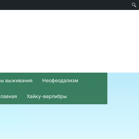
вы выживания
Неофеодализм
Главная
Хайку-верлибры