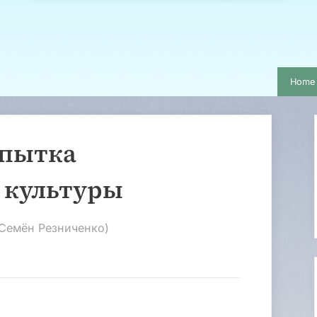
Home
опытка
 культуры
(Семён Резниченко)