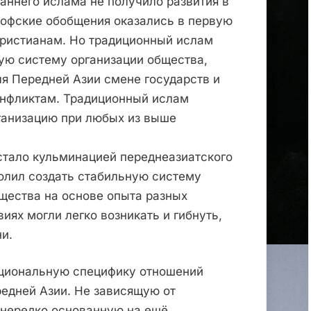
раннего ислама не получило развития в
офские обобщения оказались в первую
ристианам. Но традиционный ислам
ую систему организации общества,
я Передней Азии смене государств и
онфликтам. Традиционный ислам
ганизацию при любых из выше
стало кульминацией переднеазиатского
волил создать стабильную систему
щества на основе опыта разных
виях могли легко возникать и гибнуть,
и.
ациональную специфику отношений
едней Азии. Не зависящую от
 нередко основанную на ещё