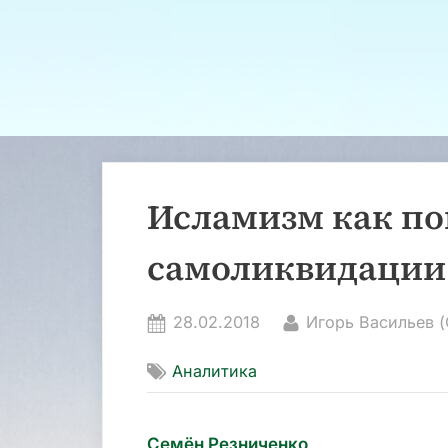
Исламизм как п
самоликвидации
Posted
By
28.02.2018
Игорь Васильев 
on
Аналитика
Семён Резниченко