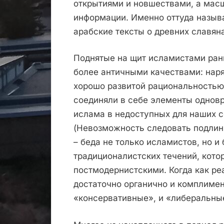
открытиями и новшествами, а мас
информации. Именно оттуда назыв
арабские тексты о древних славяна
Поднятые на щит исламистами ран
более античными качествами: нар
хорошо развитой рациональностью
соединяли в себе элементы однов
ислама в недоступных для наших 
(Невозможность следовать подлин
– беда не только исламистов, но 
традиционалистских течений, кото
постмодернистскими. Когда как ре
достаточно органично и комплимен
«консервативные», и «либеральные