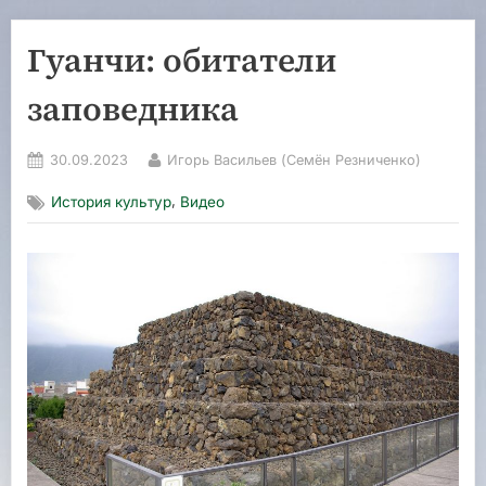
Гуанчи: обитатели
заповедника
Posted
By
30.09.2023
Игорь Васильев (Семён Резниченко)
on
,
История культур
Видео