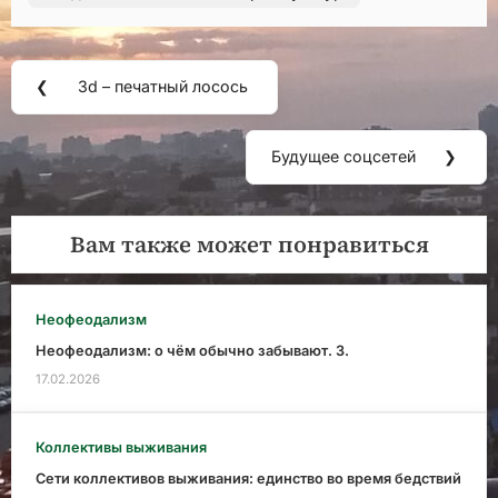
Навигация
❮
3d – печатный лосось
Предыдущая
по
запись:
записям
Будущее соцсетей
❯
Следующая
запись:
Вам также может понравиться
Неофеодализм
Неофеодализм: о чём обычно забывают. 3.
17.02.2026
Коллективы выживания
Сети коллективов выживания: единство во время бедствий