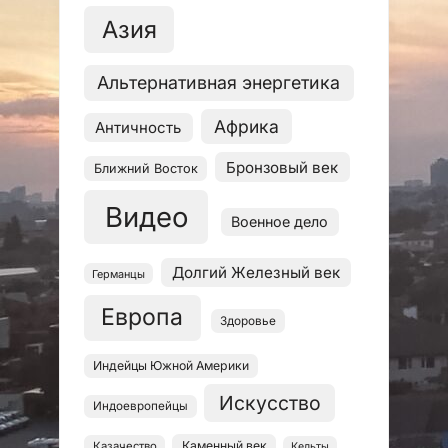
Азия
Альтернативная энергетика
Африка
Античность
Бронзовый век
Ближний Восток
Видео
Военное дело
Долгий Железный век
Германцы
Европа
Здоровье
Индейцы Южной Америки
Искусство
Индоевропейцы
Каменный век
Казачество
Кельты