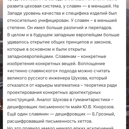
развита цеховая система, у славян — в меньшей. На
Западе уровень качества и специфика изделий был
относительно унифицирован. У славян – в меньшей
степени. Он имел больше различий и перепадов.
В целом и в будущем западным европейцам больше
удавалось открытие общих принципов и законов,
которые в основном и были открыты
западноевропейцами. Славянам – конкретные
изобретения конкретных вещей. Воплощение
«истинно славянского» подхода можно считать
великого русского инженера Шухова, который
отказался от карьеры математика – теоретика ради
проектирования конкретных архитектурных
конструкций. Аналог Шухова в гуманитаристики –
дешифровщик письменности майя Ю.В. Кнорозов.
Ещё один славянин — дешифровщик — Б.Грозный,
расшифровавший письменность хеттов.
Но это правило имело немало ярких исключений.