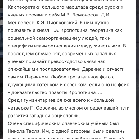
Как теоретики большого масштаба среди русских
учёных проявили себя М.В. Ломоносов, Д.И.
Менделеев. К.Э. Циолковский. К ним нужно
прибавить и князя П.А. Кропоткина, теоретика как
социальной самоорганизации у людей, так и
специфики взаимоотношения между животными. В
последнем случае ряд современных западных
учёных признаёт превосходство князя над
ближайшими последователями Дарвина и отчасти
самим Дарвином. Любое трогательное фото с
дружащими котёнком и совёнком, если оно не фейк
– доказательство правоты Кропоткина. …
Среди гуманитариев ближе всего к «большой
четвёрке П. Сорокин, во многом определивший пути
развития западной социологии.
Очень специфическим славянским учёным был
Никола Тесла. Им, с одной стороны, были сделаны
важные, широко известные изобретения. С другой