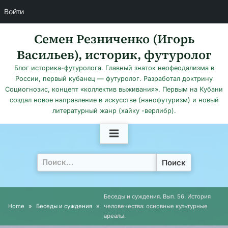
Войти
Skip
Семен Резниченко (Игорь
to
Васильев), историк, футуролог
content
Блог историка-футуролога. Главный знаток неофеодализма в
России, первый кубанец — футуролог. Разработал доктрину
Социогнозис, концепт «коллектив выживания». Первым на Кубани
создал новое направление в искусстве (нанофутуризм) и новый
литературный жанр (хайку -верлибр).
Найти:
Беседы и суждения. Вып. 56. История
Home
Беседы и суждения
человечества: основные культурные
ареалы.